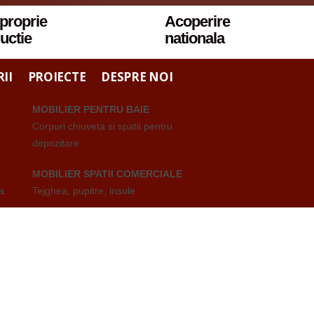
 proprie
Acoperire
uctie
nationala
II
PROIECTE
DESPRE NOI
MOBILIER PENTRU BAIE
Corpuri chiuveta si spatii pentru
depozitare
MOBILIER SPATII COMERCIALE
a
Tejghea, pupitre, insule