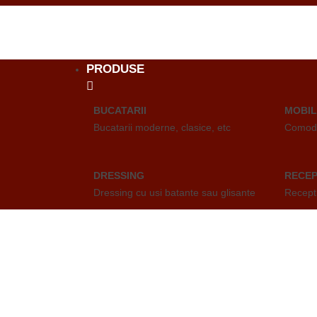
PRODUSE
BUCATARII
MOBIL
Bucatarii moderne, clasice, etc
Comode,
DRESSING
RECEP
Dressing cu usi batante sau glisante
Recepti