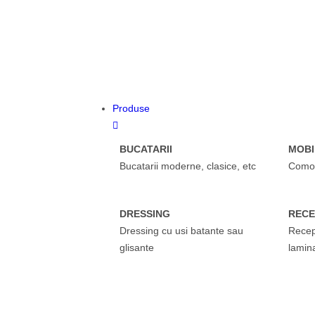
Produse
BUCATARII
MOBI
Bucatarii moderne, clasice, etc
Comod
DRESSING
RECE
Dressing cu usi batante sau
Recep
glisante
lamin