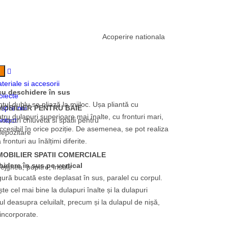
Acoperire nationala
teriale si accesorii
cu deschidere în sus
oiecte
tul dublu se pliază la mijloc. Ușa pliantă cu
spre noi
MOBILIER PENTRU BAIE
tru dulapuri superioare mai înalte, cu fronturi mari,
ntact
Corpuri chiuveta si spatii pentru
esibil în orice poziție. De asemenea, se pot realiza
depozitare
fronturi au înălțimi diferite.
MOBILIER SPATII COMERCIALE
idere în sus pe vertical
Tejghea, pupitre, insule
gură bucată este deplasat în sus, paralel cu corpul.
te cel mai bine la dulapuri înalte și la dulapuri
ul deasupra celuilalt, precum și la dulapul de nișă,
incorporate.