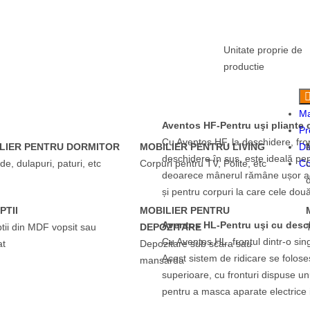
Unitate proprie de
productie
Ma
Aventos HF-Pentru uşi pliante 
Pr
Cu Aventos HF, la deschidere, fron
LIER PENTRU DORMITOR
MOBILIER PENTRU LIVING
De
deschidere în sus, este ideală pen
e, dulapuri, paturi, etc
Corpuri pentru TV, Polite, etc
Co
deoarece mânerul rămâne ușor acc
și pentru corpuri la care cele două 
PTII
MOBILIER PENTRU
Aventos HL-Pentru uşi cu desch
tii din MDF vopsit sau
DEPOZITARE
Cu Aventos HL, frontul dintr-o sin
at
Depozitare sub scara sau
Acest sistem de ridicare se foloseș
mansarda
superioare, cu fronturi dispuse un
pentru a masca aparate electrice 