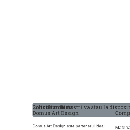
Solicita o oferta
Consultantii nostri va stau la dispozi
Domus Art Design
Comp
Domus Art Design este partenerul ideal
Materia