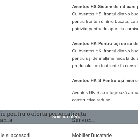
Aventos HS-Sistem de ridicare
Cu Aventos HS, frontul dintr-o buc
pentru fronturi dintr-o bucată, c
potrivita pentru dulapuri cu corn
Aventos HK-Pentru uşi ce se de
Cu Aventos HK, frontul dintr-o buca
pentru uși de înălțime mică la dul
produsului, au fost luate în consi
Aventos HK-S-Pentru uşi mici c
Aventos HK-S se integrează armoni
constructive reduse.
tie pentru o oferta personalizata
Solicita oferta
ania
Servicii
le si accesorii
Mobilier Bucatarie