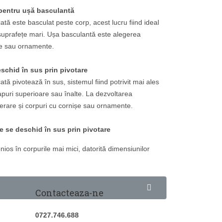
 pentru ușă basculantă
ată este basculat peste corp, acest lucru fiind ideal
u suprafețe mari. Ușa basculantă este alegerea
ișe sau ornamente.
schid în sus prin pivotare
tă pivotează în sus, sistemul fiind potrivit mai ales
apuri superioare sau înalte. La dezvoltarea
derare și corpuri cu cornișe sau ornamente.
e se deschid în sus prin pivotare
os în corpurile mai mici, datorită dimensiunilor
Contacteaza-ne
0727.746.688